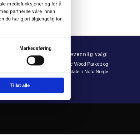
iale mediefunksjoner og for å
 med partnerne våre innen
u har gjort tilgjengelig for
Markedsføring
Et miljøvennlig valg!
Leverandør av Sibirsk lerk, Baltic Wood Parkett og
fasadeplater i Nord Norge
Tillat alle