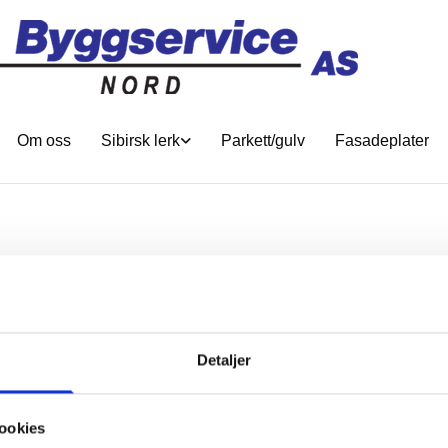
Om oss
Sibirsk lerk
Parkett/gulv
Fasadeplater
Detaljer
ookies