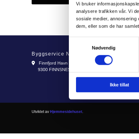
Vi bruker informasjonskapsler
analysere trafikken vår. Vi 
sosiale medier, annonsering 
dem, eller som de har samlet
Samtykkevalg
Nødvendig
Byggservice Nord AS
Finnfjord Havn

9300 FINNSNES
Ikke tillat
Utviklet av
Hjemmesidehuset
.