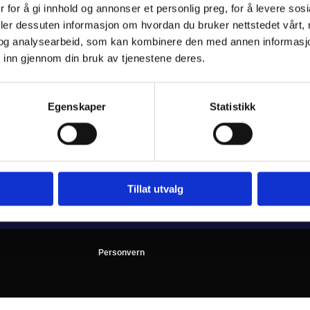
 for å gi innhold og annonser et personlig preg, for å levere sos
deler dessuten informasjon om hvordan du bruker nettstedet vårt,
og analysearbeid, som kan kombinere den med annen informasjon d
 inn gjennom din bruk av tjenestene deres.
Egenskaper
Statistikk
Kontakt oss
97196812

oystein@byggservicenord.no

Tillat utvalg
Personvern